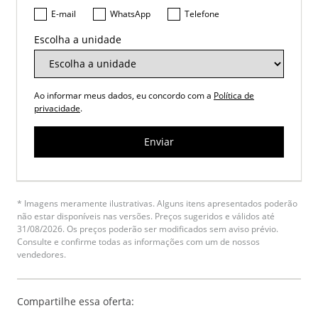
E-mail
WhatsApp
Telefone
Escolha a unidade
Ao informar meus dados, eu concordo com a
Política de
privacidade
.
Enviar
* Imagens meramente ilustrativas. Alguns itens apresentados poderão
não estar disponíveis nas versões. Preços sugeridos e válidos até
31/08/2026. Os preços poderão ser modificados sem aviso prévio.
Consulte e confirme todas as informações com um de nossos
vendedores.
Compartilhe essa oferta: