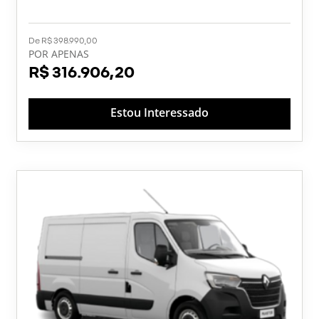
De R$ 398.990,00
POR APENAS
R$ 316.906,20
Estou Interessado