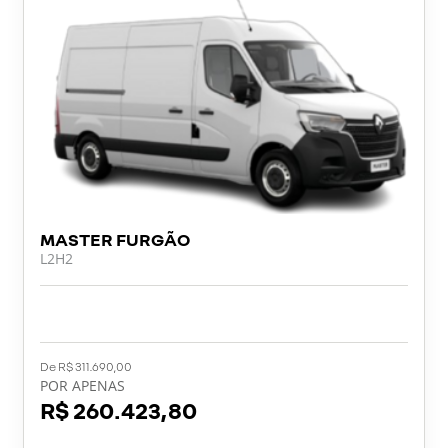
MASTER FURGÃO
L2H2
De R$ 311.690,00
POR APENAS
R$ 260.423,80