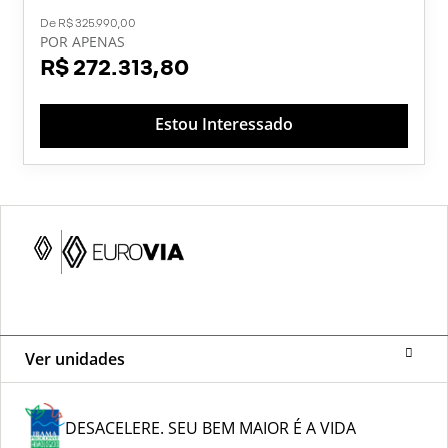
De R$ 325.990,00
POR APENAS
R$ 272.313,80
Estou Interessado
Ver unidades
DESACELERE. SEU BEM MAIOR É A VIDA