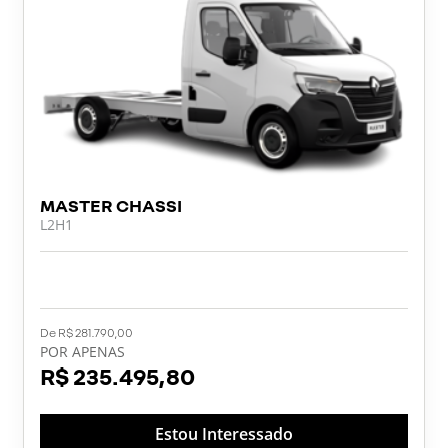
MASTER CHASSI
L2H1
De R$ 281.790,00
POR APENAS
R$ 235.495,80
Estou Interessado