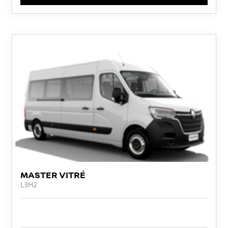
MASTER VITRÉ
L3H2